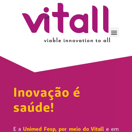
Inovação é
saúde!
E a
Unimed Fesp, por meio do
Vitall
e em